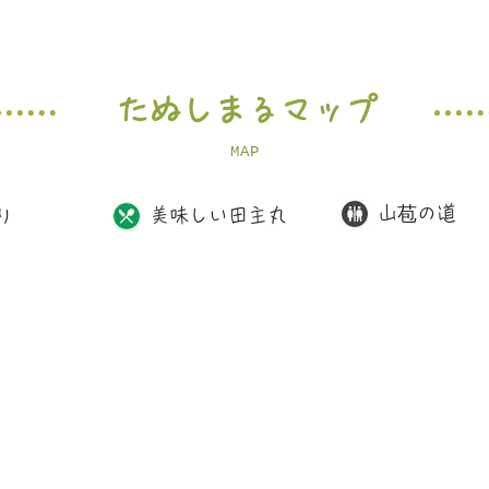
たぬしまるマップ
MAP
山苞の道
美味しい田主丸
り