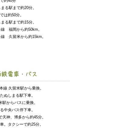
約40分
る駅まで約20分。
は約50分。
る駅まで約15分。
号線 福岡から約50km。
号線 久留米から約15km。
西鉄電車・バス
島本線 久留米駅から乗換。
ぬしまる駅下車。
米駅からバスに乗換。
中央バス停下車。
で天神、博多から約45分。
。タクシーで約25分。