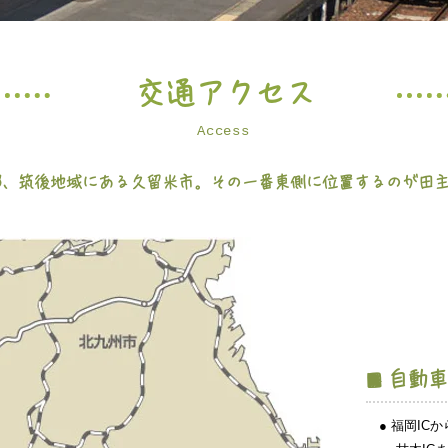
交通アクセス
Access
部、筑後地域にある久留米市。その一番東側に位置するのが田
自動車
■
● 福岡IC