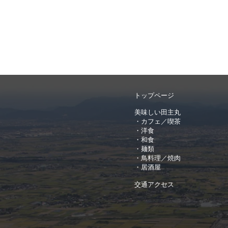
トップページ
美味しい田主丸
・カフェ／喫茶
・洋食
・和食
・麺類
・鳥料理／焼肉
・居酒屋
交通アクセス