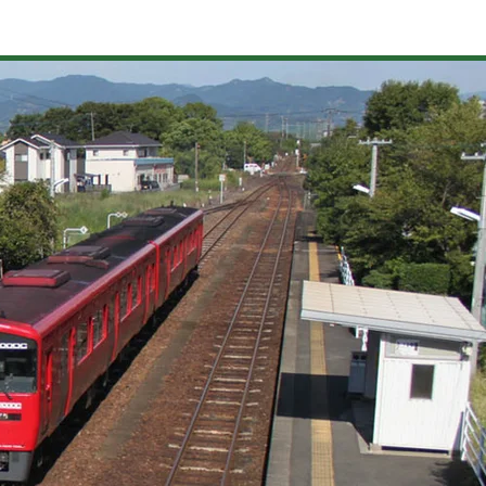
山苞の道
河童伝説
農泊
動画