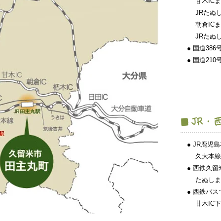
甘木ICまで
JRたぬしま
朝倉ICまで
JRたぬしま
● 国道386
● 国道210
JR・
■
● JR鹿児
久大本線た
● 西鉄久留
たぬしまる
● 西鉄バス
甘木IC下車