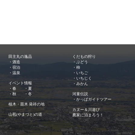
田主丸の逸品
くだもの狩り
・酒造
・ぶどう
・宿泊
・柿
・温泉
・いちご
・いちじく
イベント情報
・みかん
・春
・夏
・秋
・冬
​河童伝説
​・
かっぱガイドツアー
植木・苗木 発祥の地
カヌー＆川遊び
山苞(やまづと)の道
農家に泊まろう！