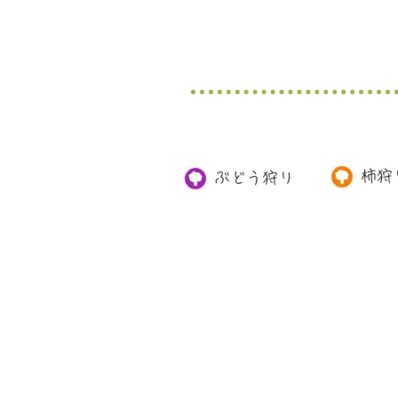
柿狩
ぶどう狩り