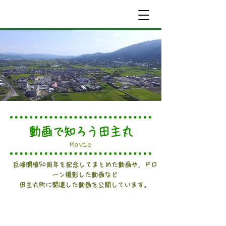
動画で知ろう田主丸
Movie
巨峰開植50周年を記念してまとめた動画や、ドロ
ーン撮影した動画など
田主丸町に関連した動画を公開しています。
久留米市田主丸町