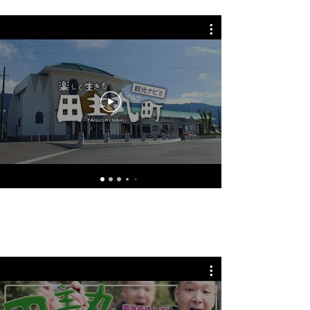
田主丸「ん」動画