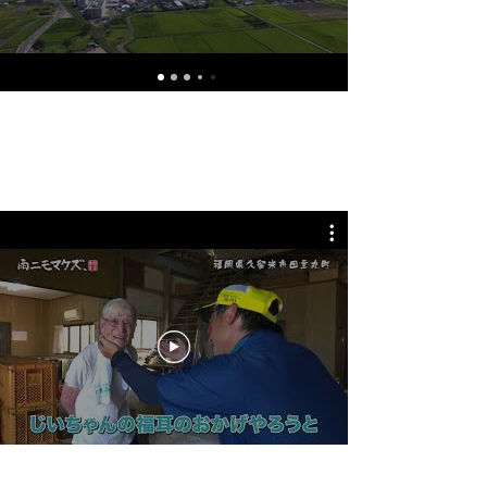
テレビ放送「雨ニモマケズ、」