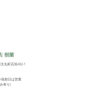
店 樹蘭
田主丸町石垣482-1
※祝祭日は営業
み有り)