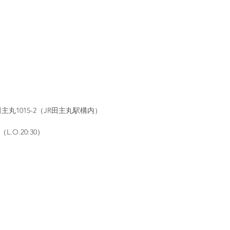
麺類
鳥料理・焼肉
居酒屋
田主丸1015-2（JR田主丸駅構内）
L.O.20:30）