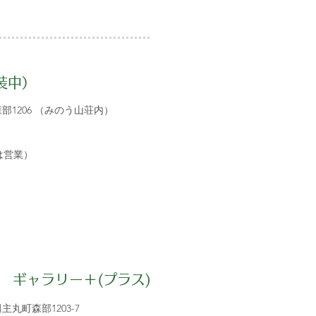
装中）
町森部1206 （みのう山荘内）
は営業）
ギャラリー＋(プラス)
田主丸町森部1203-7