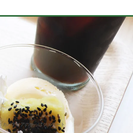
山苞の道
河童伝説
農泊
動画
カパテリアのかっぱジェラート