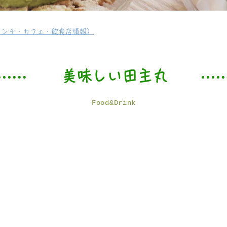
ランチ・カフェ・飲食店情報）
美味しい田主丸
​Food&Drink
田主丸は和食から洋食まで隠れた名店が多い町。
もさることながら、耳納連山の風景に魅せられて移り住み、戻
もまた忘れられぬ味で人々を魅了しています。
とびきり美味しい田主丸のご紹介です。