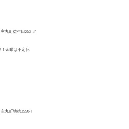
田主丸町益生田253-34
第１金曜は不定休
カフェ・喫茶
田主丸町地徳3558-1
和食
洋食