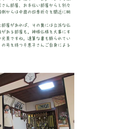
客さん部屋、お手伝い部屋からと別々
縁側からは中庭の四季折々を間近に眺
た部屋があれば、その奥には立派な仏
像がある部屋も。神様仏様を大事にす
い光景ですね。達筆な書も飾られてい
」の号を持つ千恵子さんご自身による