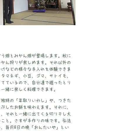
どう畑とみかん畑が登場します。秋に
みかん狩りが楽しめます。それ以外の
かけなどの様々な手入れを体験できま
、タマネギ、小豆、ゴマ、サトイモ、
育てているので、自分達で掘ったとり
と一緒に楽しく料理できます。
方独特の「年取りいわし」や、つきた
まぶしたお餅を味わえます。それに、
と、それと一緒に出てくる切り干し大
いこと。さすが手作りの味です。弘法
は、毎月8日の晩「おんたいや」とい