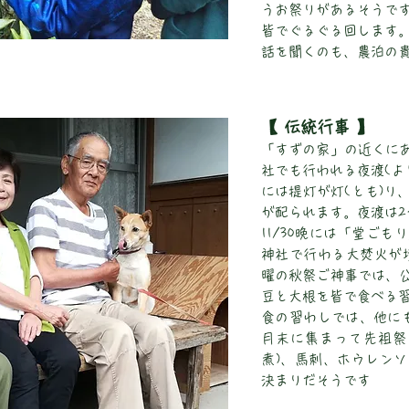
うお祭りがあるそうで
皆でぐるぐる回します
話を聞くのも、農泊の
【 伝統行事 】
「すずの家」の近くに
社でも行われる夜渡(よ
には提灯が灯(とも)り
が配られます。夜渡は
11/30晩には「堂ご
神社で行わる大焚火が境
曜の秋祭ご神事では、
豆と大根を皆で食べる
食の習わしでは、他に
月末に集まって先祖祭
煮)、馬刺、ホウレン
決まりだそうです