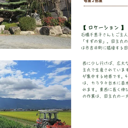
母屋２部屋
【 ロケーション 】
石橋千恵子さんとご主人
「すずの家」。田主丸の
は市吉井町に隣接する田
西に少し行けば、広大
主丸で生産されていま
が集中する地帯です。4
は、カラタチ台木に苗
れます。東西に長く伸
の作業は、田主丸の一