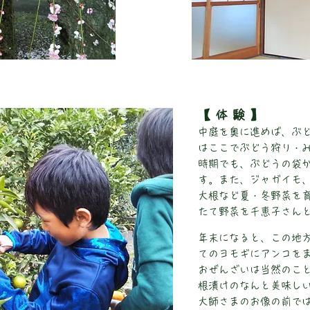
【 体 験 】
中庭を奥に進めば、ぶ
はここでぶどう狩り・
時期でも、ぶどうの袋
す。また、ジャガイモ
大根など夏・冬野菜を
たて野菜を千恵子さん
年末になると、この地
てのヨモギにアンコを
おぜんざいは当然のこ
根漬けのなんと美味し
大師さまのお像の前で