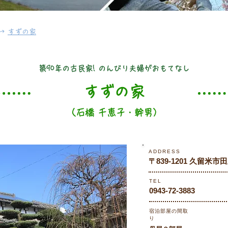
→
すずの家
築90年の古民家! のんびり夫婦がおもてなし
すずの家
（石橋 千恵子・幹男）
ADDRESS
〒839-1201 久留米市
TEL
0943-72-3883
宿泊部屋の間取
り