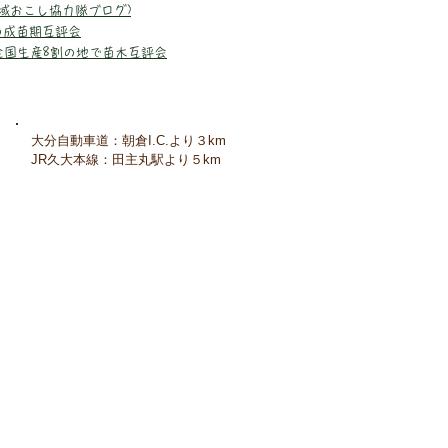
地域おこし協力隊ブログ)
木の成苗期互評会
苗木全国生産8割の地で苗木互評会
大分自動車道：朝倉I.C.より３km
JR久大本線：田主丸駅より５km