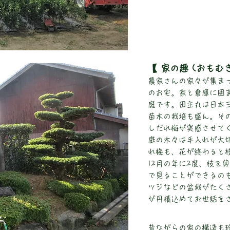
【 家の趣 (おもむ
農家さんの家々が集ま
のお宅。家と倉庫に囲
庭です。田主丸は日本
苗木の栽培も盛ん。そ
しだれ梅が実感させて
庭の木々は手入れが大切
れ梅も、花が終わると枝
12月の年に2度、枝を
で見ることができるの
ツジなどの盆栽がたく
が丹精込めてお世話を
昔ながらの家の構造も