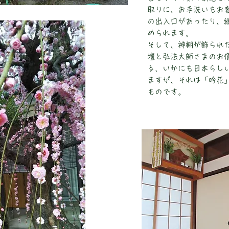
取りに、お手洗いもお
の出入口があったり、
められます。
そして、神棚が飾られ
壇と弘法大師さまのお
る、いかにも日本らし
ますが、それは「吟花
ものです
。