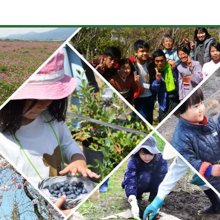
山苞の道
河童伝説
農泊
動画