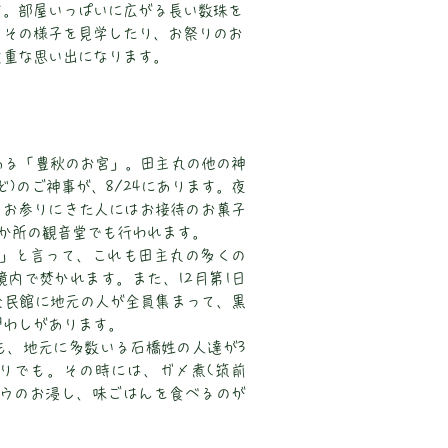
す。部屋いっぱいに広がる長い数珠を
。その様子を見学したり、お祭りのお
貴重な思い出になります。
ある「豊秋のお宮」。田主丸の他の神
ど)のご神事が、8/24にあります。夜
、お参りにきた人にはお接待のお菓子
2か所の観音堂でも行われます。
もり」と言って、これも田主丸の多くの
内で焚かれます。また、12月第1日
公民館に地元の人が全員集まって、黒
習わしがあります。
も、地元に多数いる石橋姓の人達が3
りでも。その時には、ガメ煮(筑前
ソウのお浸し、味ごはんを食べるのが