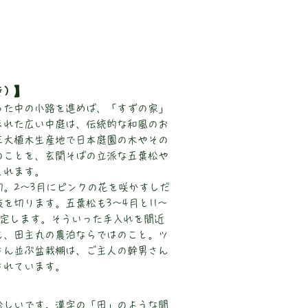
き) 】
った中の小路を進めば、「すずの家」
まれた広い中庭は、伝統的な和風のお
三大植木生産地で日本庭園の木やその
のことを、玄関そばの立派な五葉松や
くれます。
。2～3月にピンクの花を咲かすしだ
を切ります。五葉松も3～4月と11～
剪定します。そういった手入れを間近
も、田主丸の農泊ならではのこと。ツ
さん並ぶ盆栽棚は、ご主人の幹男さん
されています。
珍しいです。漢字の「田」のような間