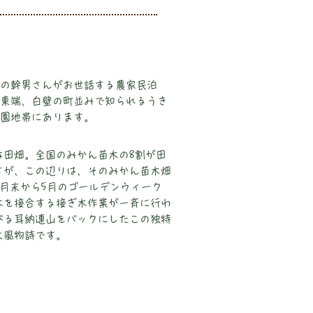
の幹男さんがお世話する農家民泊
東端、白壁の町並みで知られるうき
園地帯にあります。
な田畑。全国のみかん苗木の8割が田
すが、この辺りは、そのみかん苗木畑
月末から5月のゴールデンウィーク
木を接合する接ぎ木作業が一斉に行わ
びる耳納連山をバックにしたこの独特
大風物詩です。